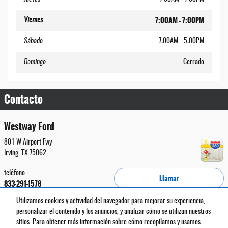
7:00AM - 7:00PM
Viernes
Sábado
7:00AM - 5:00PM
Domingo
Cerrado
Contacto
Westway Ford
801 W Airport Fwy
Irving
,
TX
75062
teléfono
Llamar
833-291-1578
Utilizamos cookies y actividad del navegador para mejorar su experiencia,
personalizar el contenido y los anuncios, y analizar cómo se utilizan nuestros
Instrucciones
BHA
Contacto
Acerca de
Privacidad
Mapa del sitio
sitios. Para obtener más información sobre cómo recopilamos y usamos