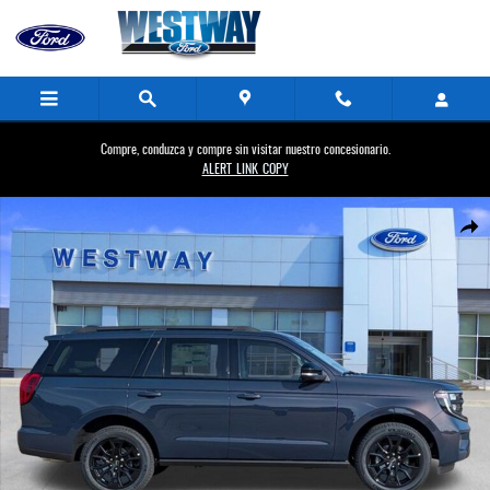
Saltar al contenido principal
Compre, conduzca y compre sin visitar nuestro concesionario.
ALERT_LINK_COPY
New 2027 Ford Photo 1 of 68
Compa