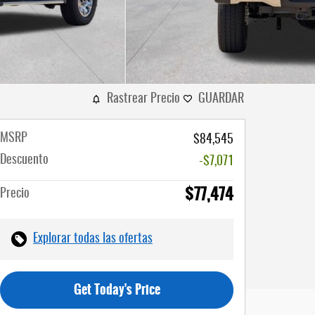
Rastrear Precio
GUARDAR
MSRP
$84,545
Descuento
-$7,071
$77,474
Precio
Explorar todas las ofertas
Get Today's Price