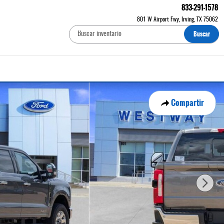
833-291-1578
801 W Airport Fwy
Irving
,
TX
75062
Buscar
Compartir