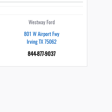
Westway Ford
801 W Airport Fwy
Irving
TX
75062
844-877-9037