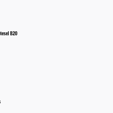
Diesel B20
s