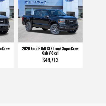
perCrew
2026 Ford F-150 STX Truck SuperCrew
Cab V-6 cyl
$48,713