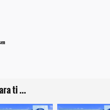
sen
a ti ...