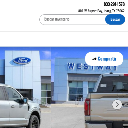
833-291-1578
801 W Airport Fwy
Irving
,
TX
75062
Buscar
Compartir