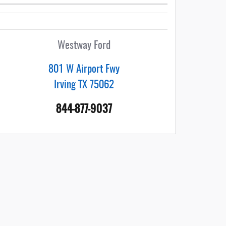
Westway Ford
801 W Airport Fwy
Irving
TX
75062
844-877-9037