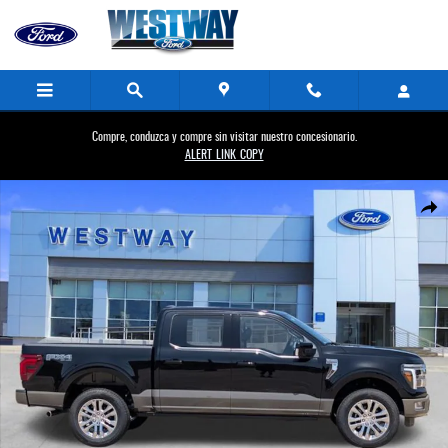
Saltar al contenido principal
Compre, conduzca y compre sin visitar nuestro concesionario.
ALERT_LINK_COPY
New 2026 Ford Photo 1 of 64
Compa