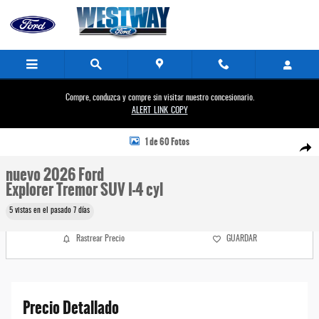
Saltar al contenido principal
Compre, conduzca y compre sin visitar nuestro concesionario.
ALERT_LINK_COPY
New 2026 Ford Photo 1 of 60
1 de 60 Fotos
Compa
nuevo 2026 Ford
Explorer Tremor SUV I-4 cyl
5 vistas en el pasado 7 días
Rastrear Precio
GUARDAR
Precio Detallado