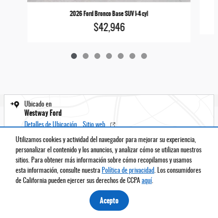
2026 Ford Bronco Base SUV I-4 cyl
$42,946
Ubicado en
Westway Ford
Detalles de Ubicación
Sitio web
Utilizamos cookies y actividad del navegador para mejorar su experiencia,
personalizar el contenido y los anuncios, y analizar cómo se utilizan nuestros
Instrucciones
BHA
Contacto
Acerca de
Privacidad
Mapa del sitio
sitios. Para obtener más información sobre cómo recopilamos y usamos
Términos y condiciones
esta información, consulte nuestra
Política de privacidad
. Los consumidores
de California pueden ejercer sus derechos de CCPA
aquí
.
Sitio web por Dealer.com
Acepto