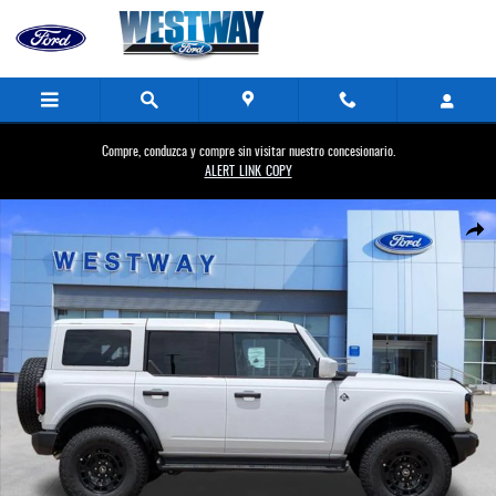
Saltar al contenido principal
Compre, conduzca y compre sin visitar nuestro concesionario.
ALERT_LINK_COPY
New 2026 Ford Photo 1 of 60
Compa