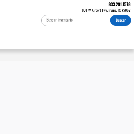
833-291-1578
801 W Airport Fwy
Irving
,
TX
75062
Buscar